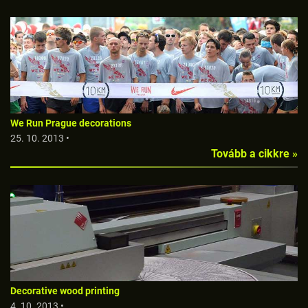
We Run Prague decorations
25. 10. 2013 •
Tovább a cikkre »
Decorative wood printing
4. 10. 2013 •