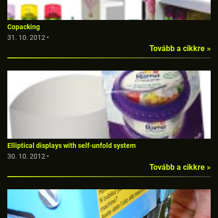
Copacking
31. 10. 2012 •
Tovább a cikkre »
Elliptical displays with self-unfold system
30. 10. 2012 •
Tovább a cikkre »