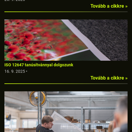
Tovább a cikkre »
ISO 12647 tanúsítvánnyal dolgozunk
16. 9. 2025 •
Tovább a cikkre »