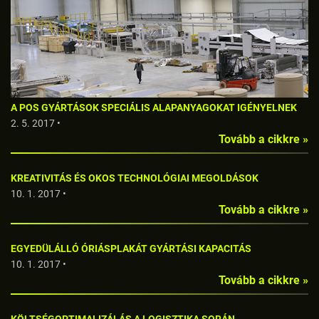
A POS GYÁRTÁSOK SPECIÁLIS ALAPANYAGOKAT IGÉNYELNEK
2. 5. 2017 •
Tovább a cikkre »
KREATIVITÁS ÉS OKOS TECHNOLÓGIAI MEGOLDÁSOK
10. 1. 2017 •
Tovább a cikkre »
EGYEDÜLÁLLÓ ÓRIÁSPLAKÁT GYÁRTÁSI KAPACITÁS
10. 1. 2017 •
Tovább a cikkre »
KÖLTSÉGOPTIMALIZÁLÁS A LOGISZTIKA SORÁN