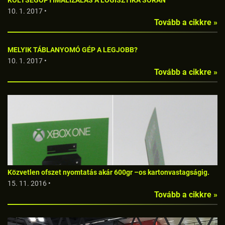
10. 1. 2017 •
Tovább a cikkre »
MELYIK TÁBLANYOMÓ GÉP A LEGJOBB?
10. 1. 2017 •
Tovább a cikkre »
Közvetlen ofszet nyomtatás akár 600gr –os kartonvastagságig.
15. 11. 2016 •
Tovább a cikkre »