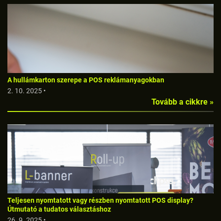
A hullámkarton szerepe a POS reklámanyagokban
2. 10. 2025 •
Tovább a cikkre »
Teljesen nyomtatott vagy részben nyomtatott POS display?
Útmutató a tudatos választáshoz
26. 9. 2025 •