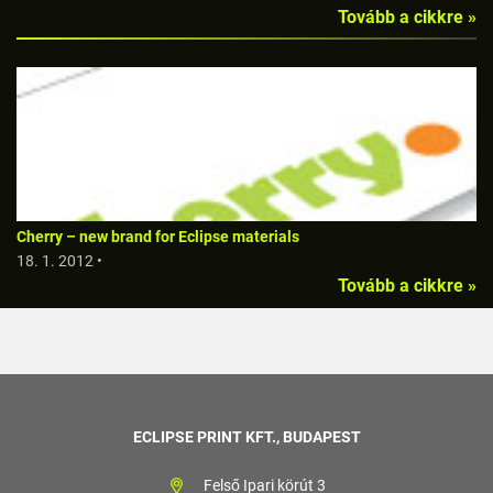
Tovább a cikkre »
Cherry – new brand for Eclipse materials
18. 1. 2012 •
Tovább a cikkre »
ECLIPSE PRINT KFT., BUDAPEST
Felső Ipari körút 3