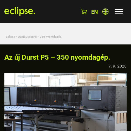
EN
Eclipse
»
Az új Durst P5 – 350 nyomdagép.
Az új Durst P5 – 350 nyomdagép.
7. 9. 2020