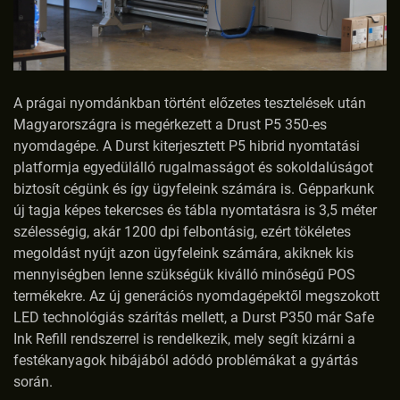
A prágai nyomdánkban történt előzetes tesztelések után
Magyarországra is megérkezett a Drust P5 350-es
nyomdagépe. A Durst kiterjesztett P5 hibrid nyomtatási
platformja egyedülálló rugalmasságot és sokoldalúságot
biztosít cégünk és így ügyfeleink számára is. Gépparkunk
új tagja képes tekercses és tábla nyomtatásra is 3,5 méter
szélességig, akár 1200 dpi felbontásig, ezért tökéletes
megoldást nyújt azon ügyfeleink számára, akiknek kis
mennyiségben lenne szükségük kiválló minőségű POS
termékekre. Az új generációs nyomdagépektől megszokott
LED technológiás szárítás mellett, a Durst P350 már Safe
Ink Refill rendszerrel is rendelkezik, mely segít kizárni a
festékanyagok hibájából adódó problémákat a gyártás
során.