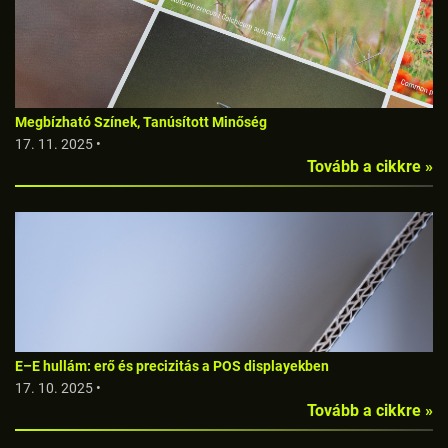
Megbízható Színek, Tanúsított Minőség
17. 11. 2025 •
Tovább a cikkre »
E–E hullám: erő és precizitás a POS displayekben
17. 10. 2025 •
Tovább a cikkre »