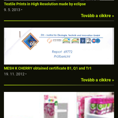
Textile Prints in High Resolution made by eclipse
9. 5. 2013 •
Tovább a cikkre »
MESH K CHERRY obtained certificate B1, Q1 and Tr1
19. 11. 2012 •
Tovább a cikkre »