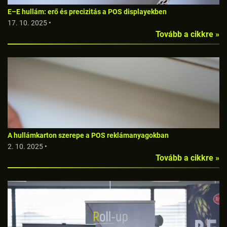
E–E hullám: erő és precizitás a POS displayekben
17. 10. 2025 •
Tovább a cikkre »
A hullámkarton szerepe a POS reklámanyagokban
2. 10. 2025 •
Tovább a cikkre »