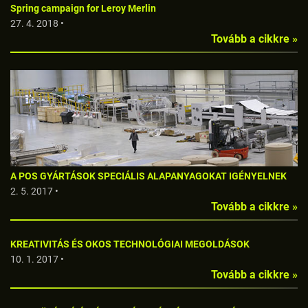
Spring campaign for Leroy Merlin
27. 4. 2018 •
Tovább a cikkre »
A POS GYÁRTÁSOK SPECIÁLIS ALAPANYAGOKAT IGÉNYELNEK
2. 5. 2017 •
Tovább a cikkre »
KREATIVITÁS ÉS OKOS TECHNOLÓGIAI MEGOLDÁSOK
10. 1. 2017 •
Tovább a cikkre »