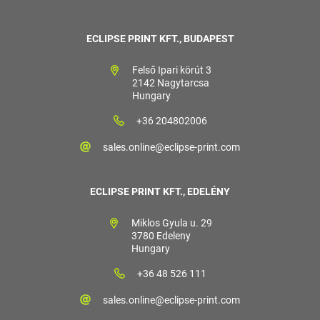
ECLIPSE PRINT KFT., BUDAPEST
Felső Ipari körút 3
2142 Nagytarcsa
Hungary
+36 204802006
sales.online@eclipse-print.com
ECLIPSE PRINT KFT., EDELÉNY
Miklos Gyula u. 29
3780 Edeleny
Hungary
+36 48 526 111
sales.online@eclipse-print.com