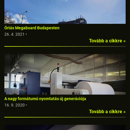
Óriás Megaboard Budapesten
26. 4. 2021 •
Tovább a cikkre »
A nagy formátumú nyomtatás új generációja
16. 9. 2020 •
Tovább a cikkre »