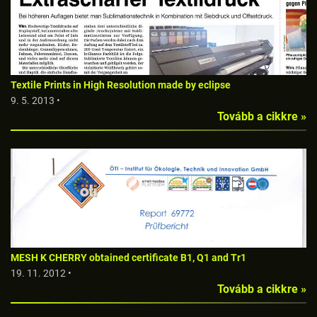
Textile Prints in High Resolution made by eclipse
9. 5. 2013 •
Tovább a cikkre »
MESH K CHERRY obtained certificate B1, Q1 and Tr1
19. 11. 2012 •
Tovább a cikkre »