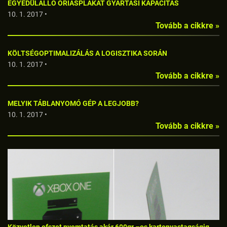
EGYEDÜLÁLLÓ ÓRIÁSPLAKÁT GYÁRTÁSI KAPACITÁS
10. 1. 2017 •
Tovább a cikkre »
KÖLTSÉGOPTIMALIZÁLÁS A LOGISZTIKA SORÁN
10. 1. 2017 •
Tovább a cikkre »
MELYIK TÁBLANYOMÓ GÉP A LEGJOBB?
10. 1. 2017 •
Tovább a cikkre »
Közvetlen ofszet nyomtatás akár 600gr –os kartonvastagságig.