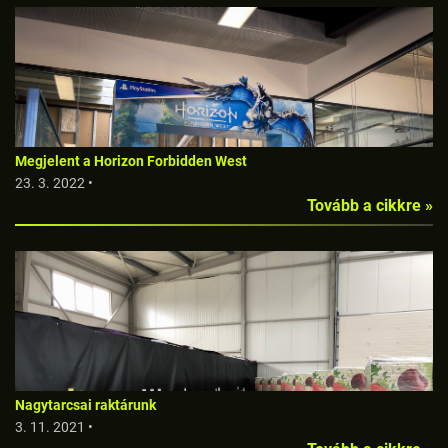
Megjelent a Horizon Forbidden West
23. 3. 2022 •
Tovább a cikkre »
Nagytarcsai raktárunk
3. 11. 2021 •