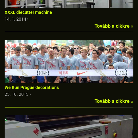
XXXL diecutter machine
14. 1. 2014 •
Tovább a cikkre »
We Run Prague decorations
25. 10. 2013 •
Tovább a cikkre »