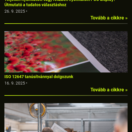
Útmutató a tudatos választáshoz
26. 9. 2025 •
Tovább a cikkre »
ISO 12647 tanúsítvánnyal dolgozunk
16. 9. 2025 •
Tovább a cikkre »