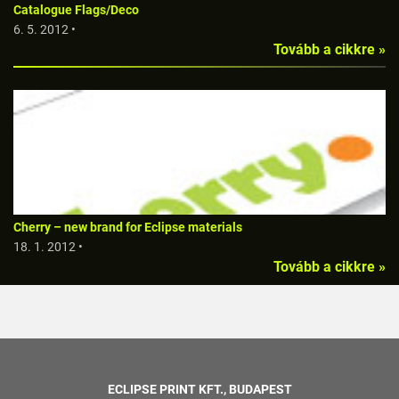
Catalogue Flags/Deco
6. 5. 2012 •
Tovább a cikkre »
Cherry – new brand for Eclipse materials
18. 1. 2012 •
Tovább a cikkre »
ECLIPSE PRINT KFT., BUDAPEST