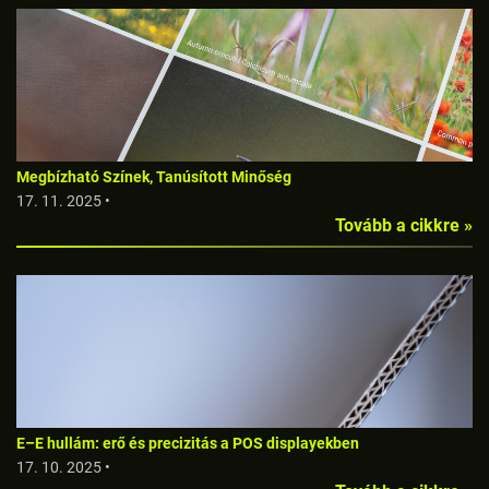
Megbízható Színek, Tanúsított Minőség
17. 11. 2025 •
Tovább a cikkre »
E–E hullám: erő és precizitás a POS displayekben
17. 10. 2025 •