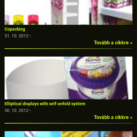
Copacking
31. 10. 2012 •
Tovább a cikkre »
Elliptical displays with self-unfold system
30. 10. 2012 •
Tovább a cikkre »