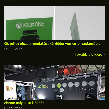
Közvetlen ofszet nyomtatás akár 600gr –os kartonvastagságig.
15. 11. 2016 •
Tovább a cikkre »
Viscom Italy 2016 kiállítás
10. 11. 2016 •