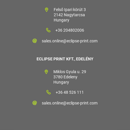
Felső Ipari körút 3
2142 Nagytarcsa
Hungary
+36 204802006
sales.online@eclipse-print.com
ECLIPSE PRINT KFT., EDELÉNY
Miklos Gyula u. 29
3780 Edeleny
Hungary
+36 48 526 111
sales.online@eclipse-print.com