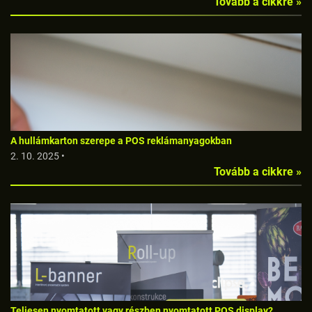
Tovább a cikkre »
A hullámkarton szerepe a POS reklámanyagokban
2. 10. 2025 •
Tovább a cikkre »
Teljesen nyomtatott vagy részben nyomtatott POS display?