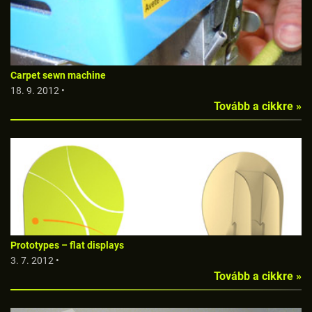
Carpet sewn machine
18. 9. 2012 •
Tovább a cikkre »
Prototypes – flat displays
3. 7. 2012 •
Tovább a cikkre »