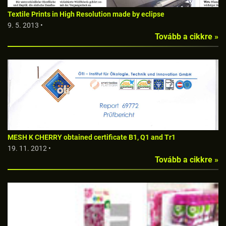
Textile Prints in High Resolution made by eclipse
9. 5. 2013 •
Tovább a cikkre »
MESH K CHERRY obtained certificate B1, Q1 and Tr1
19. 11. 2012 •
Tovább a cikkre »