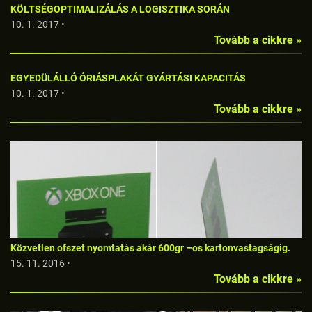
KÖLTSÉGOPTIMALIZÁLÁS A LOGISZTIKA SORÁN
10. 1. 2017 •
Tovább a cikkre »
EGYEDÜLÁLLÓ ÓRIÁSPLAKÁT GYÁRTÁSI KAPACITÁS
10. 1. 2017 •
Tovább a cikkre »
Közvetlen ofszet nyomtatás akár 600gr –os kartonvastagságig.
15. 11. 2016 •
Tovább a cikkre »