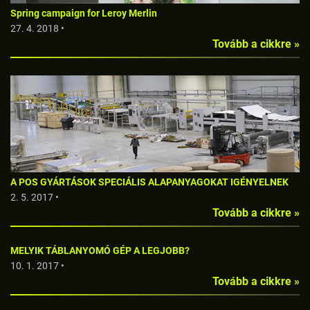
Spring campaign for Leroy Merlin
27. 4. 2018 •
Tovább a cikkre »
A POS GYÁRTÁSOK SPECIÁLIS ALAPANYAGOKAT IGÉNYELNEK
2. 5. 2017 •
Tovább a cikkre »
MELYIK TÁBLANYOMÓ GÉP A LEGJOBB?
10. 1. 2017 •
Tovább a cikkre »