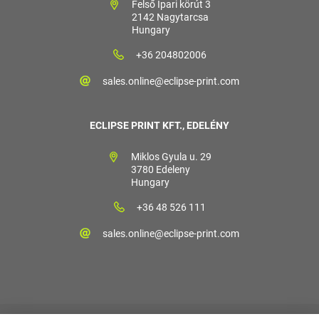
Felső Ipari körút 3
2142 Nagytarcsa
Hungary
+36 204802006
sales.online@eclipse-print.com
ECLIPSE PRINT KFT., EDELÉNY
Miklos Gyula u. 29
3780 Edeleny
Hungary
+36 48 526 111
sales.online@eclipse-print.com