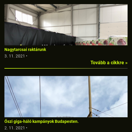
Nagytarcsai raktárunk
3. 11. 2021 •
Tovább a cikkre »
Őszi giga-háló kampányok Budapesten.
2. 11. 2021 •