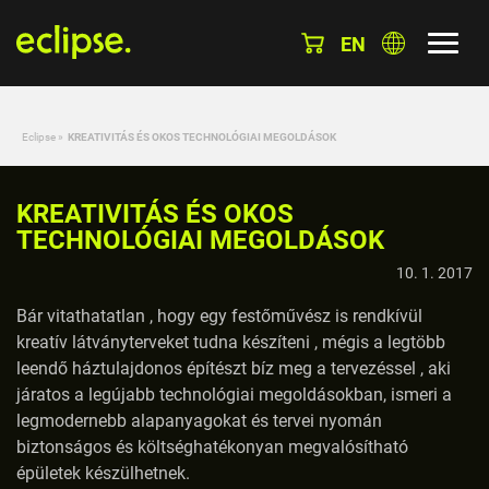
EN
Eclipse
»
KREATIVITÁS ÉS OKOS TECHNOLÓGIAI MEGOLDÁSOK
KREATIVITÁS ÉS OKOS
TECHNOLÓGIAI MEGOLDÁSOK
10. 1. 2017
Bár vitathatatlan , hogy egy festőművész is rendkívül
kreatív látványterveket tudna készíteni , mégis a legtöbb
leendő háztulajdonos építészt bíz meg a tervezéssel , aki
járatos a legújabb technológiai megoldásokban, ismeri a
legmodernebb alapanyagokat és tervei nyomán
biztonságos és költséghatékonyan megvalósítható
épületek készülhetnek.