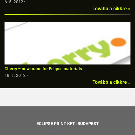
6. 5. 2012 •
Tovább a cikkre »
Cherry – new brand for Eclipse materials
18. 1. 2012 •
Tovább a cikkre »
ECLIPSE PRINT KFT., BUDAPEST