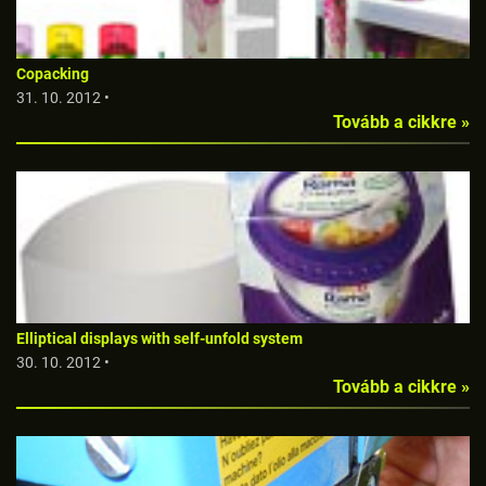
Copacking
31. 10. 2012 •
Tovább a cikkre »
Elliptical displays with self-unfold system
30. 10. 2012 •
Tovább a cikkre »