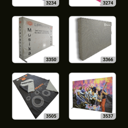
3234
3274
3350
3366
3505
3537