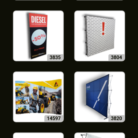
3835
3804
14597
3820