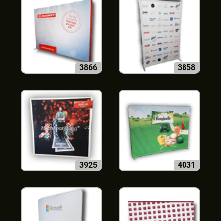
3866
3858
3925
4031