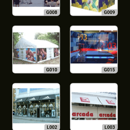
G008
G009
G010
G015
L002
L003