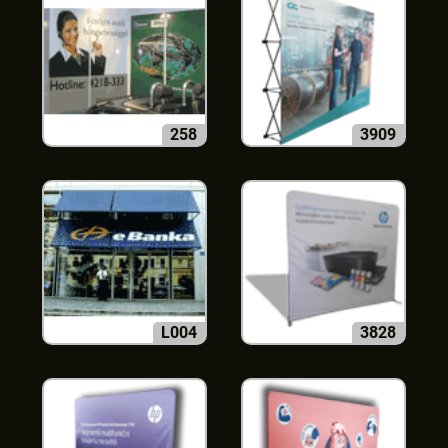
258
3909
L004
3828