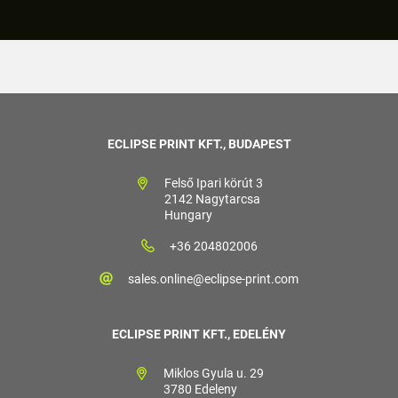
ECLIPSE PRINT KFT., BUDAPEST
Felső Ipari körút 3
2142 Nagytarcsa
Hungary
+36 204802006
sales.online@eclipse-print.com
ECLIPSE PRINT KFT., EDELÉNY
Miklos Gyula u. 29
3780 Edeleny