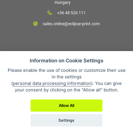
Hungary
+36 48 526 111
sales.online@eclipse-print.com
Information on Cookie Settings
Please enable the use of cookies or customize their use
Vásárlási feltételek
in the settings
Personal data protection
(
personal data processing information
). You can give
Cégünkről
your consent by clicking on the "Allow all" button.
Whistleblowing
Allow All
Settings