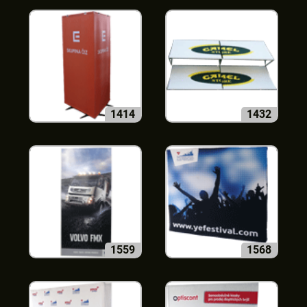
1414
1432
1559
1568