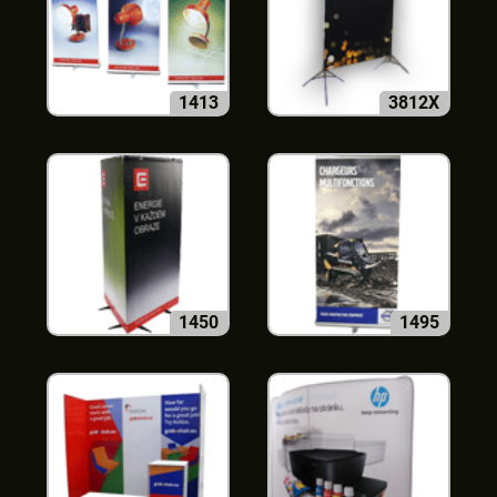
1413
3812X
1450
1495