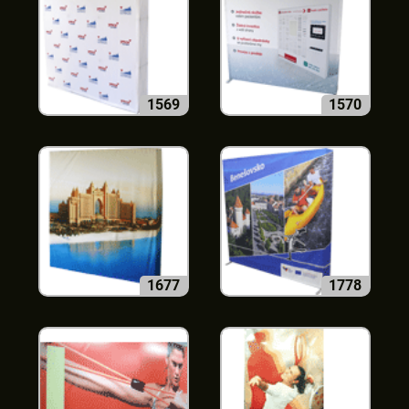
1569
1570
1677
1778