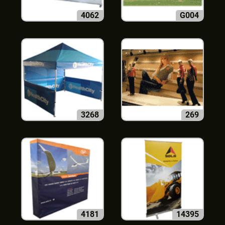
4062
G004
3268
269
4181
14395