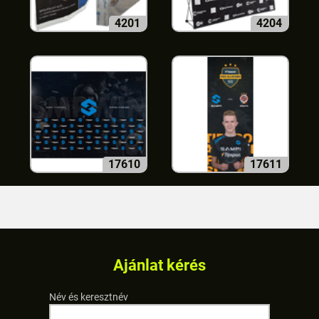
4201
4204
17610
17611
Ajánlat kérés
Név és keresztnév