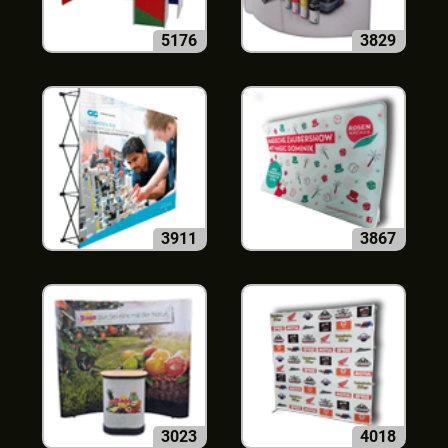
5176
3829
3911
3867
3023
4018