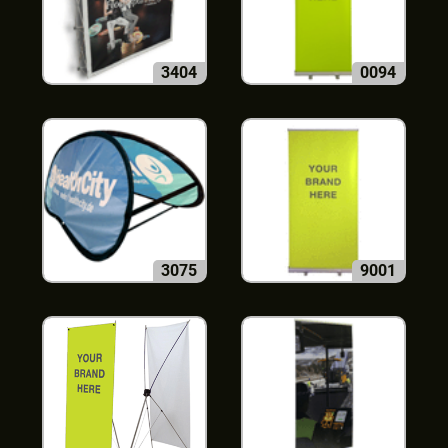
3404
0094
3075
9001