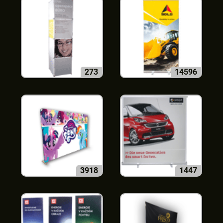
273
14596
3918
1447