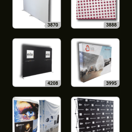
3870
3888
4208
3995