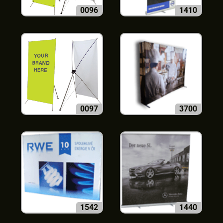
0096
1410
0097
3700
1542
1440