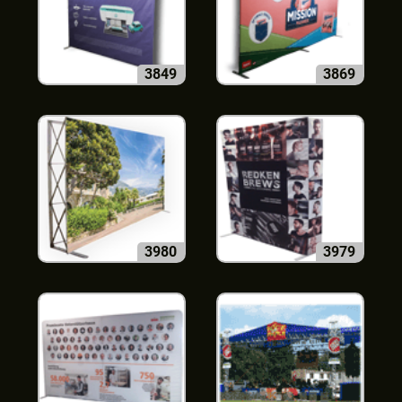
3849
3869
3980
3979