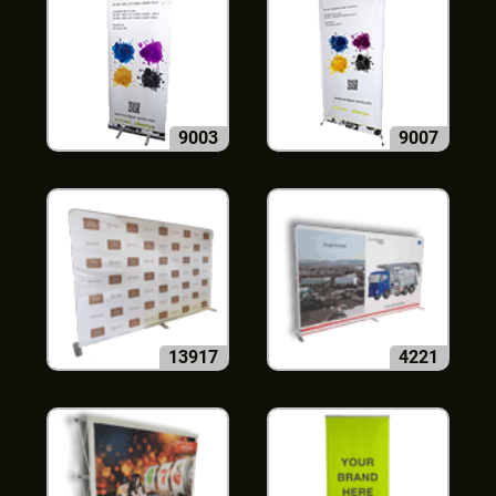
9003
9007
13917
4221