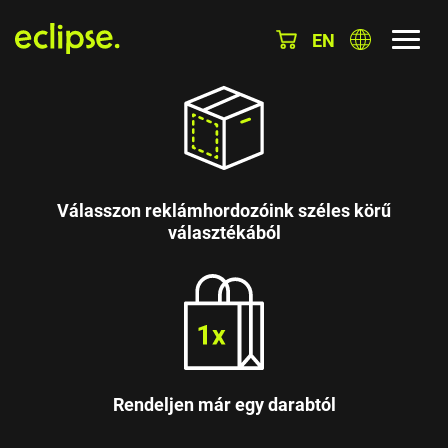
EN
Válasszon reklámhordozóink széles körű
választékából
Rendeljen már egy darabtól