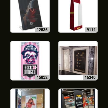
12536
9114
15832
16340