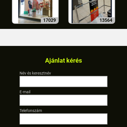
17029
13564
Ajánlat kérés
Név és keresztnév
E-mail
Telefonszám