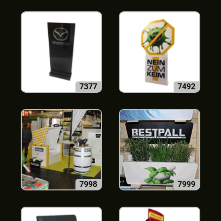
7377
7492
7998
7999