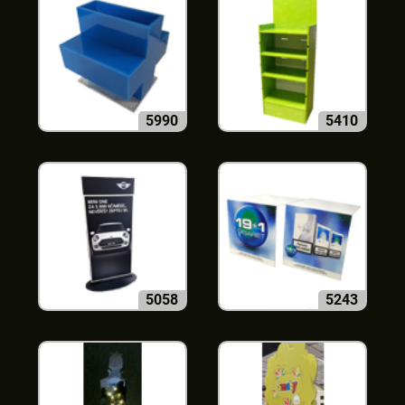
5990
5410
5058
5243