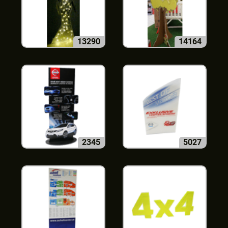
13290
14164
2345
5027