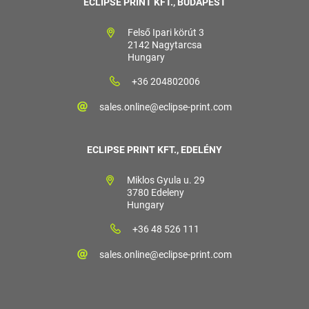
ECLIPSE PRINT KFT., BUDAPEST
Felső Ipari körút 3
2142 Nagytarcsa
Hungary
+36 204802006
sales.online@eclipse-print.com
ECLIPSE PRINT KFT., EDELÉNY
Miklos Gyula u. 29
3780 Edeleny
Hungary
+36 48 526 111
sales.online@eclipse-print.com