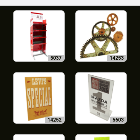
5037
14253
14252
5603