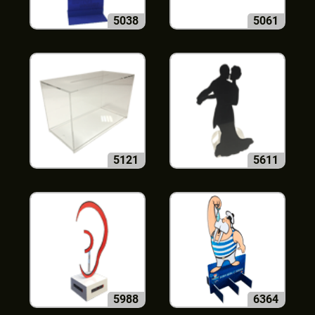
5038
5061
5121
5611
5988
6364