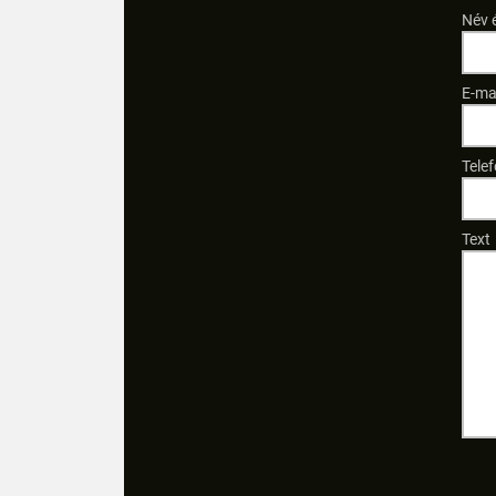
Név 
E-ma
Tele
Text