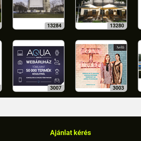
13284
13280
3007
3003
Ajánlat kérés