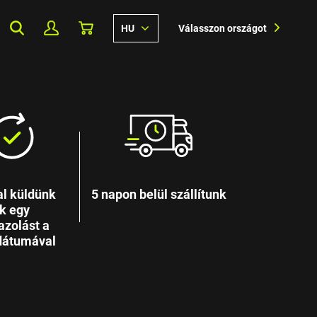
HU
Válasszon országot
l küldünk
5 napon belül szállítunk
k egy
azolást a
 dátumával