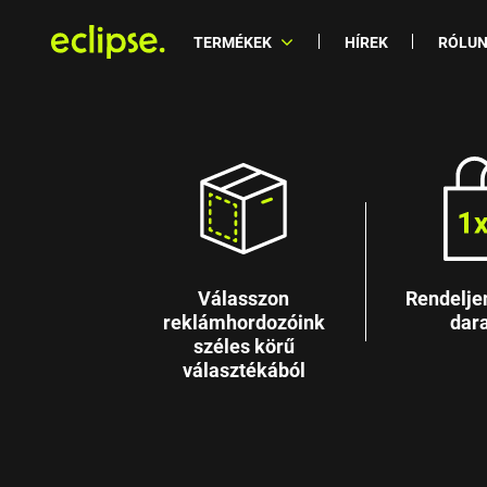
TERMÉKEK
HÍREK
RÓLU
Válasszon
Rendelje
reklámhordozóink
dara
széles körű
választékából