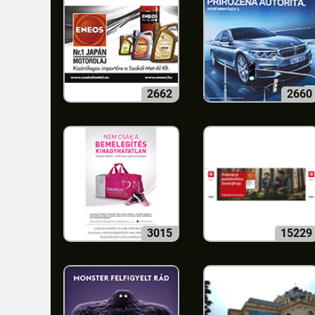
2662
2660
3015
15229