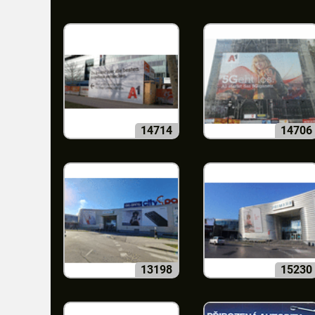
14714
14706
13198
15230