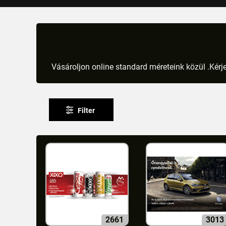
Vásároljon online standard méreteink közül .Kérje
Filter
2661
3013