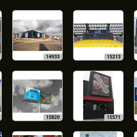
14933
15213
15820
15571