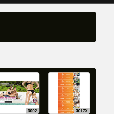
3002
3017X