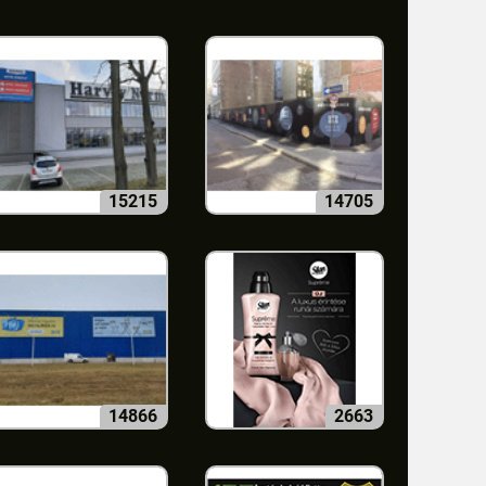
15215
14705
14866
2663