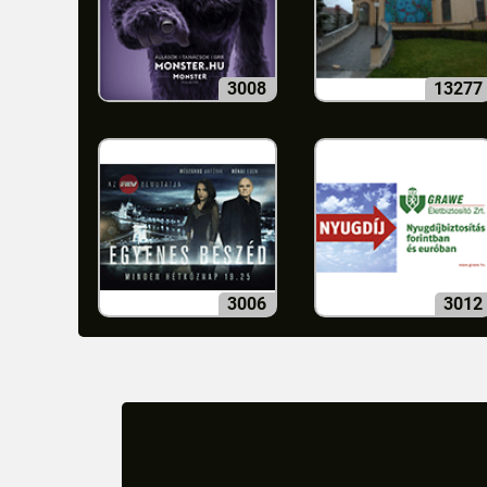
3008
13277
3006
3012