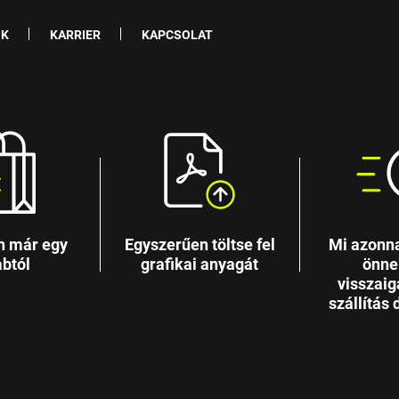
NK
KARRIER
KAPCSOLAT
n már egy
Egyszerűen töltse fel
Mi azonna
btól
grafikai anyagát
önne
visszaig
szállítás