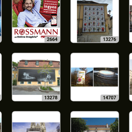
2664
13276
13278
14707