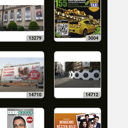
13279
3004
14710
14712