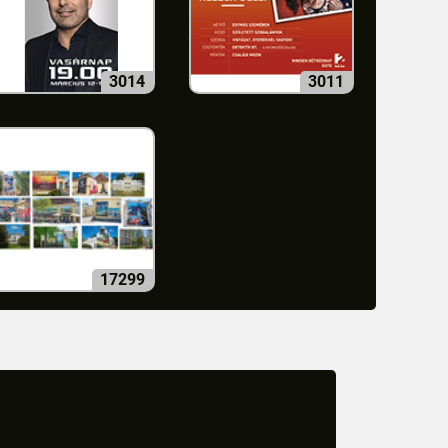
3014
3011
17299