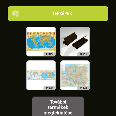
TÉRKÉPEK
14129
16012
14824
14825
További
termékek
megtekintése