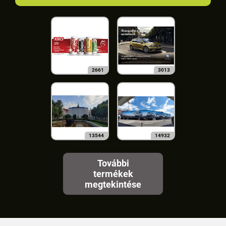
2661
3013
13544
14932
További
termékek
megtekintése