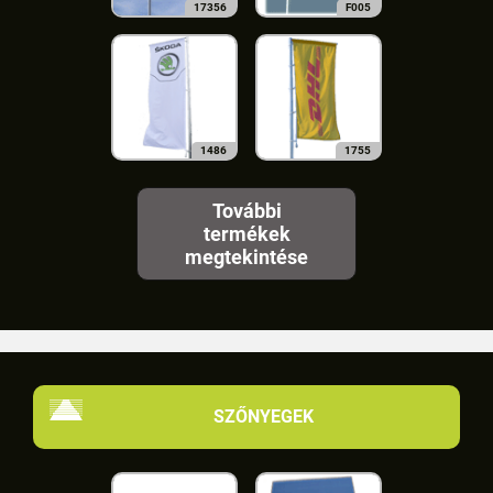
17356
F005
1486
1755
További
termékek
megtekintése
SZŐNYEGEK