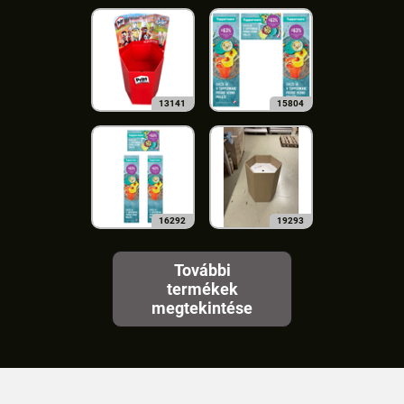
13141
15804
16292
19293
További
termékek
megtekintése