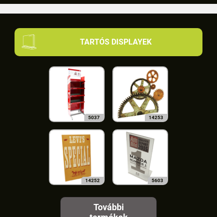
TARTÓS DISPLAYEK
5037
14253
14252
5603
További