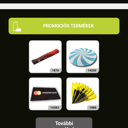
PROMOCIÓS TERMÉKEK
1876
14205
14383
1888
További