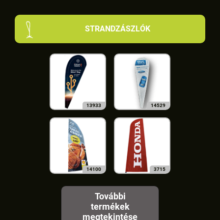
STRANDZÁSZLÓK
13933
14529
14100
3715
További
termékek
megtekintése