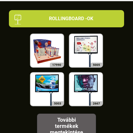
ROLLINGBOARD -OK
17990
5005
5003
2667
További
termékek
megtekintése