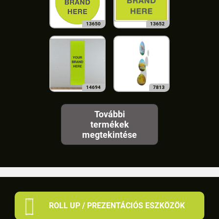
13650
13652
14694
7813
További
termékek
megtekintése
ROLL UP / PREZENTÁCIÓS ESZKÖZÖK