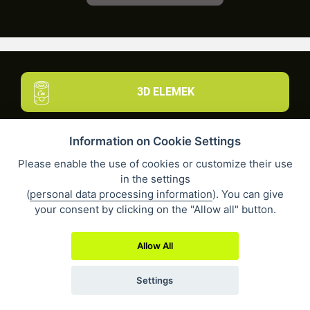
3D ELEMEK
Information on Cookie Settings
Please enable the use of cookies or customize their use
in the settings
(
personal data processing information
). You can give
16384
13775
your consent by clicking on the "Allow all" button.
Allow All
Settings
2259
7489