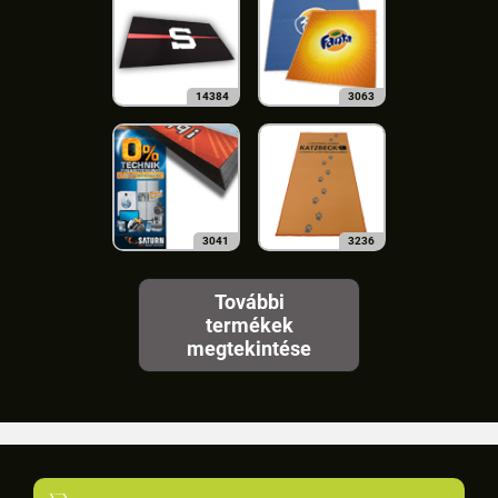
14384
3063
3041
3236
További
termékek
megtekintése