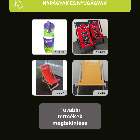
NAPÁGYAK ÉS NYUGÁGYAK
13138
18433
17337
18252
További
termékek
megtekintése