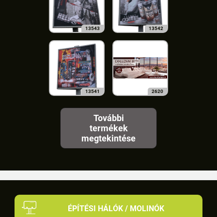
13543
13542
13541
2620
További
termékek
megtekintése
ÉPÍTÉSI HÁLÓK / MOLINÓK