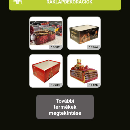
RAKLAPDEKORÁCIÓK
15602
13964
13984
11426
További
termékek
megtekintése