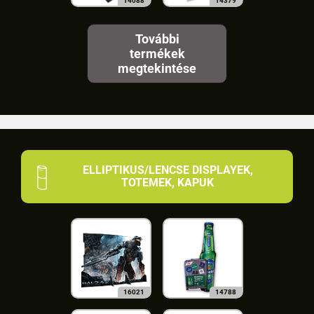
14088
14379
További
termékek
megtekintése
ELLIPTIKUS/LENCSE DISPLAYEK,
TOTEMEK, KAPUK
16021
14788