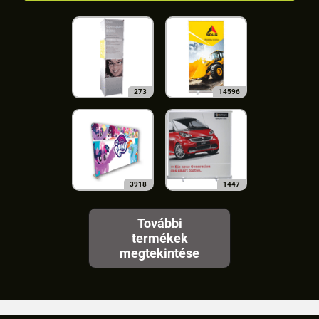
273
14596
3918
1447
További
termékek
megtekintése