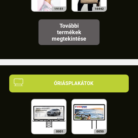
19151
16442
További
termékek
megtekintése
ÓRIÁSPLAKÁTOK
0001
0050