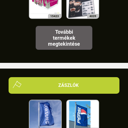
15423
4039
További
termékek
megtekintése
ZÁSZLÓK