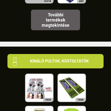
16318
683
További
termékek
megtekintése
KÍNÁLÓ PULTOK, KÓSTOLTATÓK
7855
7868