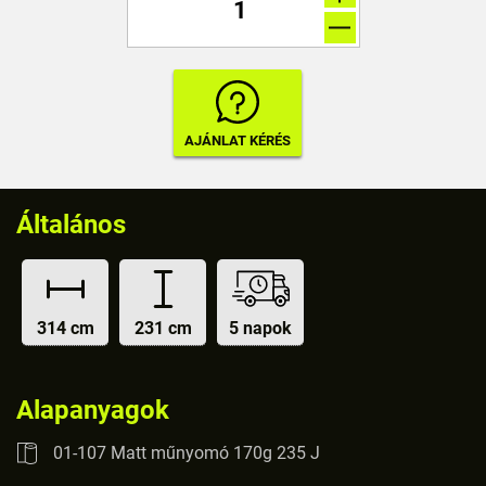
Általános
314 cm
231 cm
5 napok
Alapanyagok
01-107 Matt műnyomó 170g 235 J