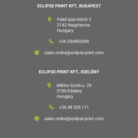
ECLIPSE PRINT KFT., BUDAPEST
Felső Ipari körút 3
2142 Nagytarcsa
Hungary
+36 204802006
sales.online@eclipse-print.com
ECLIPSE PRINT KFT., EDELÉNY
Miklos Gyula u. 29
3780 Edeleny
Hungary
+36 48 526 111
sales.online@eclipse-print.com