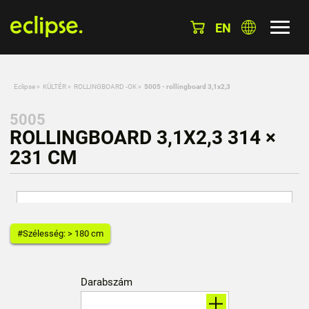
EN
Eclipse
»
KÜLTÉR
»
ROLLINGBOARD -OK
»
5005 - rollingboard 3,1x2,3
5005
ROLLINGBOARD 3,1X2,3 314 ×
231 CM
#Szélesség: > 180 cm
Darabszám