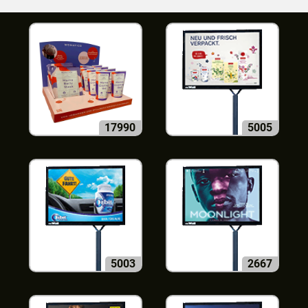
17990
5005
5003
2667