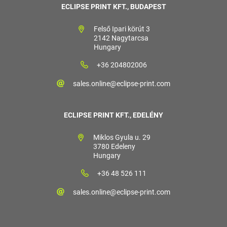
ECLIPSE PRINT KFT., BUDAPEST
Felső Ipari körút 3
2142 Nagytarcsa
Hungary
+36 204802006
sales.online@eclipse-print.com
ECLIPSE PRINT KFT., EDELÉNY
Miklos Gyula u. 29
3780 Edeleny
Hungary
+36 48 526 111
sales.online@eclipse-print.com