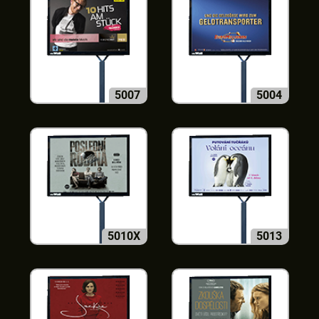
5007
5004
5010X
5013