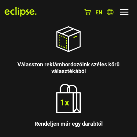
EN
Válasszon reklámhordozóink széles körű
választékából
Rendeljen már egy darabtól