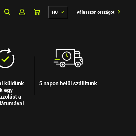
HU
Válasszon országot
l küldünk
5 napon belül szállítunk
k egy
azolást a
 dátumával