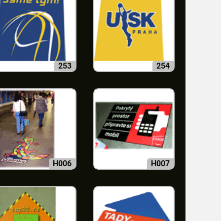
253
254
H006
H007