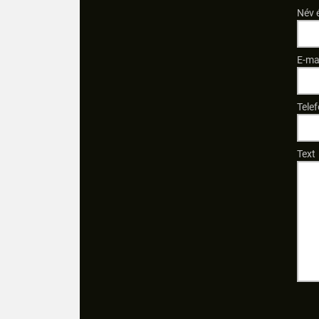
Név 
E-ma
Tele
Text