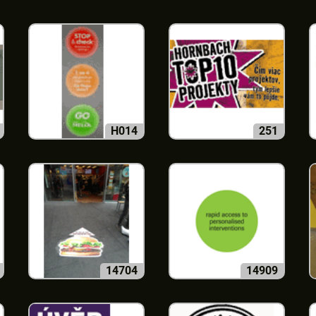
H014
251
14704
14909