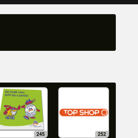
245
252