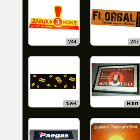
244
247
4594
H001