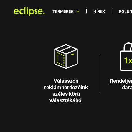
TERMÉKEK
HÍREK
RÓLU
Válasszon
Rendelje
reklámhordozóink
dara
széles körű
választékából