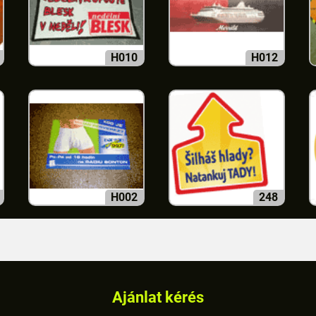
H010
H012
H002
248
Ajánlat kérés