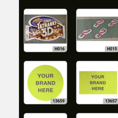
H016
H015
13659
13657