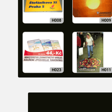
H008
H009
H023
H011