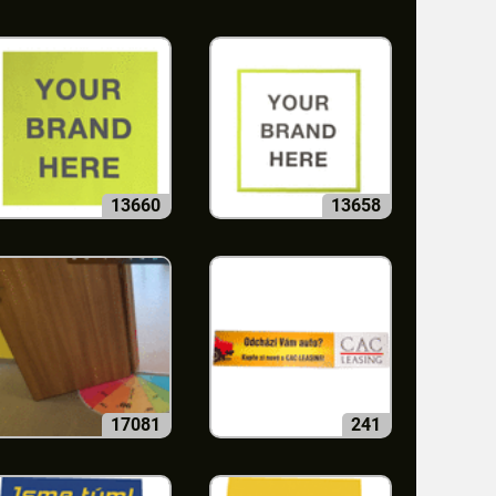
13660
13658
17081
241