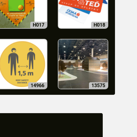
H017
H018
14966
13575