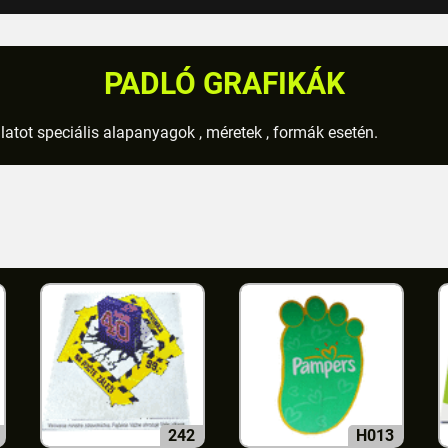
PADLÓ GRAFIKÁK
nlatot speciális alapanyagok , méretek , formák esetén.
242
H013