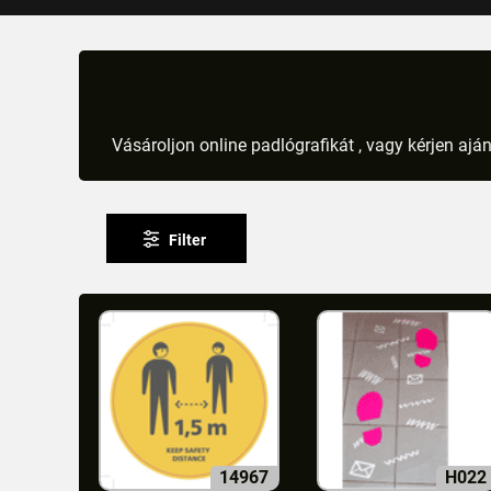
Vásároljon online padlógrafikát , vagy kérjen ajá
Filter
14967
H022