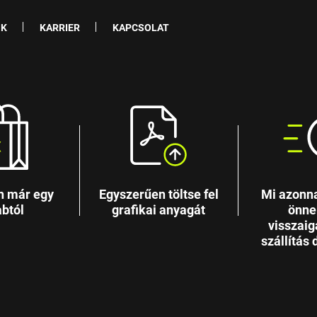
NK
KARRIER
KAPCSOLAT
n már egy
Egyszerűen töltse fel
Mi azonna
btól
grafikai anyagát
önne
visszaig
szállítás