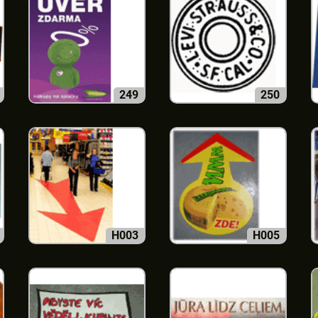
249
250
H003
H005