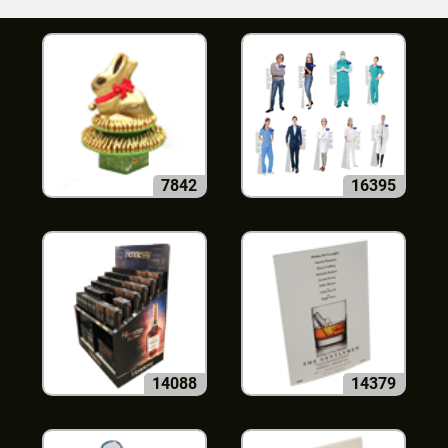
7842
16395
14088
14379