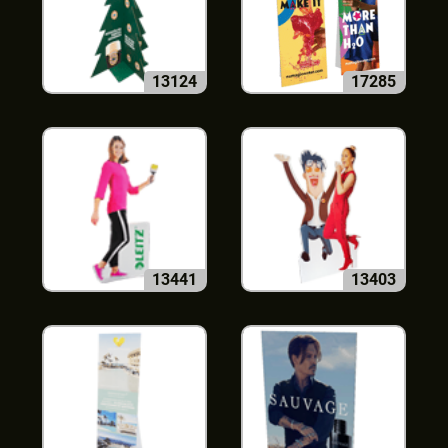
13124
17285
13441
13403