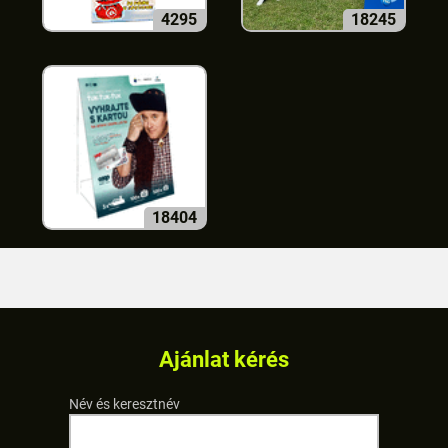
4295
18245
18404
Ajánlat kérés
Név és keresztnév