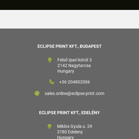
ECLIPSE PRINT KFT., BUDAPEST
Felső Ipari körút 3
2142 Nagytarcsa
Hungary
+36 204802006
sales.online@eclipse-print.com
ECLIPSE PRINT KFT., EDELÉNY
Miklos Gyula u. 29
3780 Edeleny
Hungary