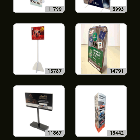
11799
5993
13787
14791
11867
13442