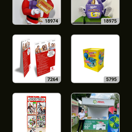
18974
18975
7264
5795