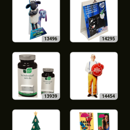
13496
14295
13939
14454