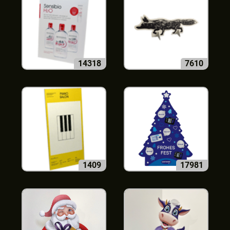
14318
7610
1409
17981