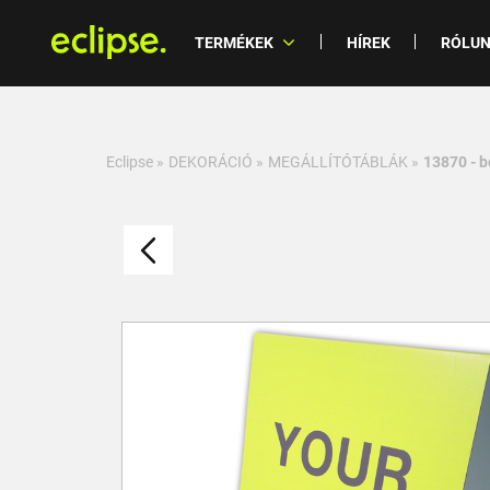
TERMÉKEK
HÍREK
RÓLU
Eclipse
»
DEKORÁCIÓ
»
MEGÁLLÍTÓTÁBLÁK
»
13870 - b