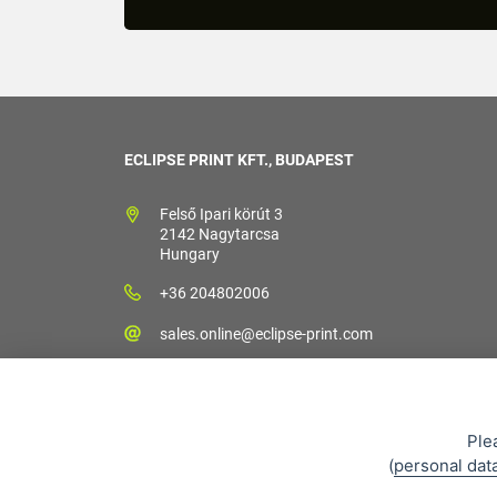
ECLIPSE PRINT KFT., BUDAPEST
Felső Ipari körút 3
2142 Nagytarcsa
Hungary
+36 204802006
sales.online@eclipse-print.com
Ple
(
personal dat
Vás