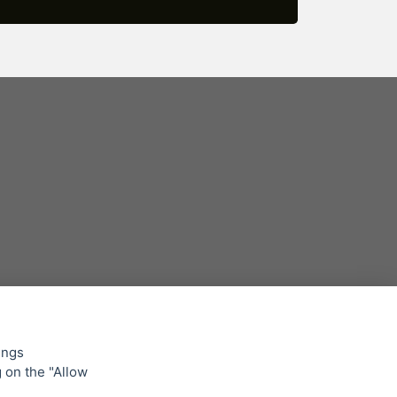
ings
g on the "Allow
ing