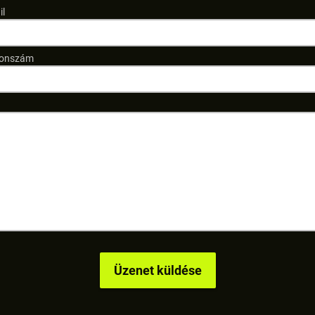
il
fonszám