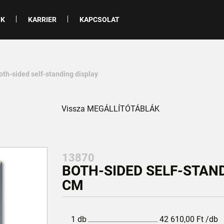
NK
KARRIER
KAPCSOLAT
oth-sided self-standing display
Vissza MEGÁLLÍTÓTÁBLÁK
13870
BOTH-SIDED SELF-STANDI
CM
1 db
42 610,00
Ft
/db