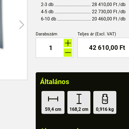
2-3 db
28 410,00
Ft
/db
4-5 db
22 730,00
Ft
/db
6-10 db
20 460,00
Ft
/db
Darabszám
Teljes ár (Excl. VAT)
42 610,00
Ft
Általános
59,4 cm
168,2 cm
0,916 kg