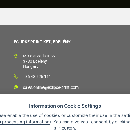
ECLIPSE PRINT KFT., EDELÉNY
Miklos Gyula u. 29
3780 Edeleny
Hungary
+36 48 526 111
sales.online@eclipse-print.com
Information on Cookie Settings
ase enable the use of cookies or customize their use in the sett
a processing information
). You can give your consent by clickin
árlási feltételek
Personal data protection
Cégünkről
Whistleblow
all" button.