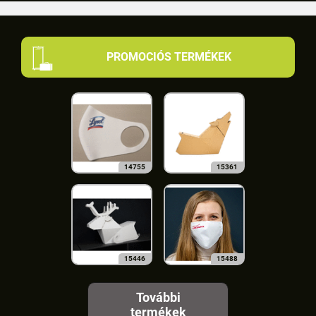
PROMOCIÓS TERMÉKEK
14755
15361
15446
15488
További
termékek