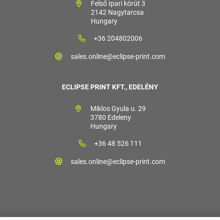
Felső Ipari körút 3
2142 Nagytarcsa
Hungary
+36 204802006
sales.online@eclipse-print.com
ECLIPSE PRINT KFT., EDELÉNY
Miklos Gyula u. 29
3780 Edeleny
Hungary
+36 48 526 111
sales.online@eclipse-print.com