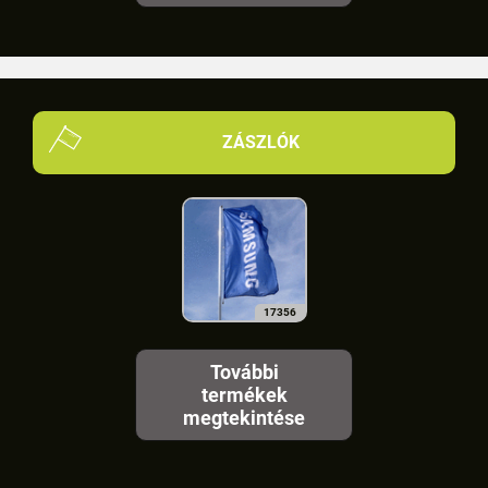
ZÁSZLÓK
17356
További
termékek
megtekintése