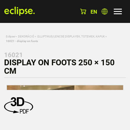
EN
Eclipse
»
DEKORÁCIÓ
»
ELLIPTIKUS/LENCSE DISPLAYEK, TOTEMEK, KAPUK
»
16021 - display on foots
16021
DISPLAY ON FOOTS 250 × 150
CM