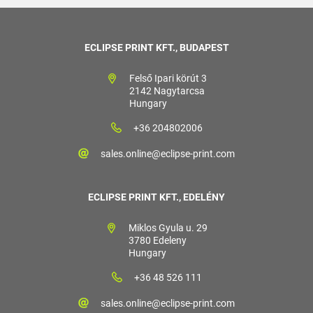
ECLIPSE PRINT KFT., BUDAPEST
Felső Ipari körút 3
2142 Nagytarcsa
Hungary
+36 204802006
sales.online@eclipse-print.com
ECLIPSE PRINT KFT., EDELÉNY
Miklos Gyula u. 29
3780 Edeleny
Hungary
+36 48 526 111
sales.online@eclipse-print.com