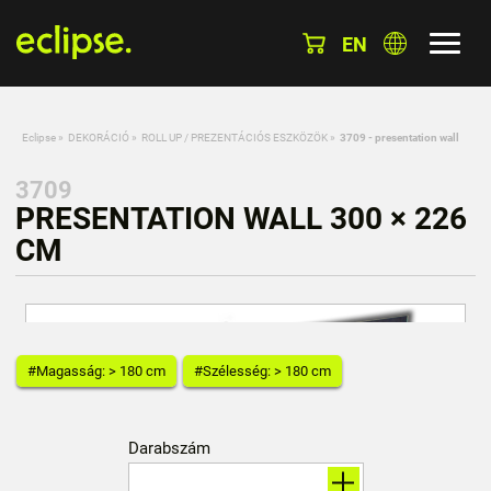
EN
Eclipse
»
DEKORÁCIÓ
»
ROLL UP / PREZENTÁCIÓS ESZKÖZÖK
»
3709 - presentation wall
3709
PRESENTATION WALL 300 × 226
CM
#Magasság: > 180 cm
#Szélesség: > 180 cm
Darabszám