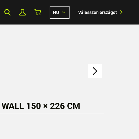
HU
Válasszon országot
WALL 150 × 226 CM