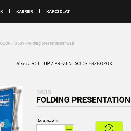
NK
KARRIER
KAPCSOLAT
KÖZÖK
»
3635 - folding presentation wall
Vissza ROLL UP / PREZENTÁCIÓS ESZKÖZÖK
3635
FOLDING PRESENTATION 
Darabszám