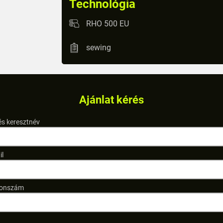
Technológia
RHO 500 EU
sewing
Ajánlat kérés
és keresztnév
il
fonszám