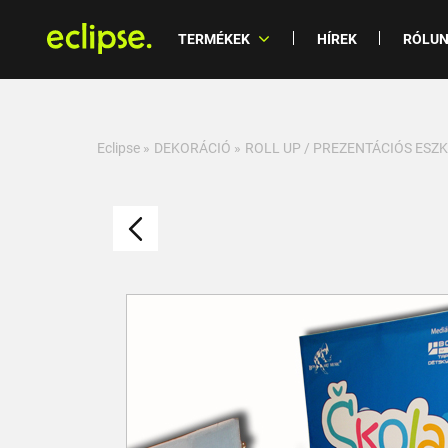
TERMÉKEK
HÍREK
RÓLU
Eclipse
»
DEKORÁCIÓ
»
ROLL UP / PREZENTÁCIÓS ESZ