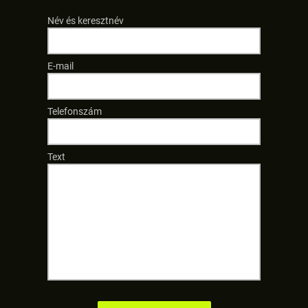
Név és keresztnév
E-mail
Telefonszám
Text