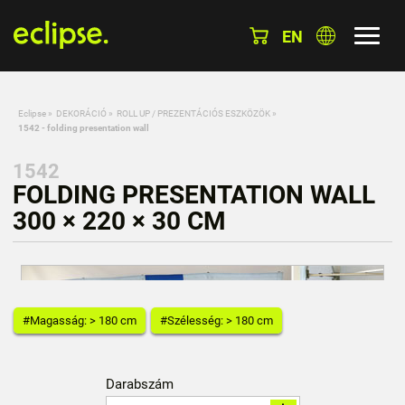
EN
Eclipse
»
DEKORÁCIÓ
»
ROLL UP / PREZENTÁCIÓS ESZKÖZÖK
»
1542 - folding presentation wall
1542
FOLDING PRESENTATION WALL
300 × 220 × 30 CM
#Magasság: > 180 cm
#Szélesség: > 180 cm
Darabszám