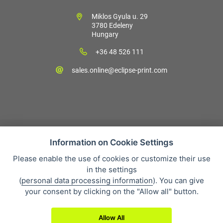
Miklos Gyula u. 29
3780 Edeleny
Hungary
+36 48 526 111
sales.online@eclipse-print.com
Information on Cookie Settings
Please enable the use of cookies or customize their use
Vásárlási feltételek
in the settings
Personal data protection
(
personal data processing information
). You can give
Cégünkről
your consent by clicking on the "Allow all" button.
Whistleblowing
Allow All