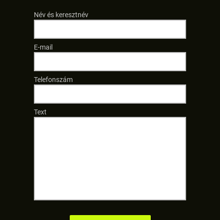
Név és keresztnév
E-mail
Telefonszám
Text