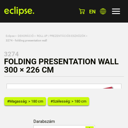
EN
Eclipse
»
DEKORÁCIÓ
»
ROLL UP / PREZENTÁCIÓS ESZKÖZÖK
»
3274 - folding presentation wall
3274
FOLDING PRESENTATION WALL
300 × 226 CM
#Magasság: > 180 cm
#Szélesség: > 180 cm
Darabszám