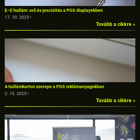
E–E hullám: erő és precizitás a POS displayekben
17. 10. 2025 •
Tovább a cikkre »
A hullámkarton szerepe a POS reklámanyagokban
2. 10. 2025 •
Tovább a cikkre »