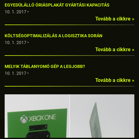
EGYEDÜLÁLLÓ ÓRIÁSPLAKÁT GYÁRTÁSI KAPACITÁS
10. 1. 2017 •
Tovább a cikkre »
KÖLTSÉGOPTIMALIZÁLÁS A LOGISZTIKA SORÁN
10. 1. 2017 •
Tovább a cikkre »
MELYIK TÁBLANYOMÓ GÉP A LEGJOBB?
10. 1. 2017 •
Tovább a cikkre »