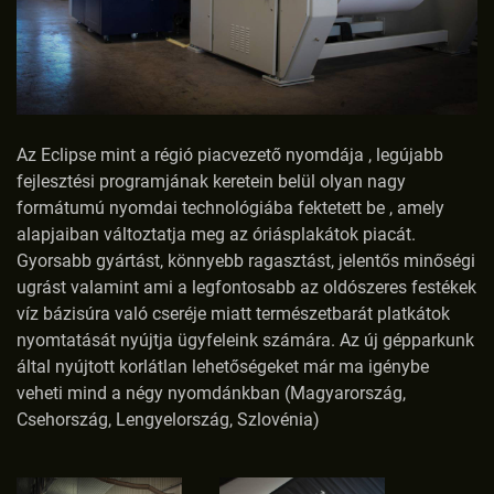
Az Eclipse mint a régió piacvezető nyomdája , legújabb
fejlesztési programjának keretein belül olyan nagy
formátumú nyomdai technológiába fektetett be , amely
alapjaiban változtatja meg az óriásplakátok piacát.
Gyorsabb gyártást, könnyebb ragasztást, jelentős minőségi
ugrást valamint ami a legfontosabb az oldószeres festékek
víz bázisúra való cseréje miatt természetbarát platkátok
nyomtatását nyújtja ügyfeleink számára. Az új gépparkunk
által nyújtott korlátlan lehetőségeket már ma igénybe
veheti mind a négy nyomdánkban (Magyarország,
Csehország, Lengyelország, Szlovénia)