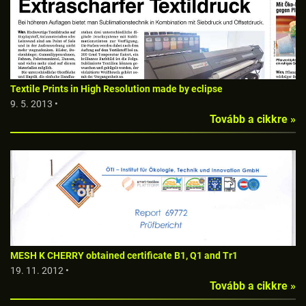
Textile Prints in High Resolution made by eclipse
9. 5. 2013 •
Tovább a cikkre »
MESH K CHERRY obtained certificate B1, Q1 and Tr1
19. 11. 2012 •
Tovább a cikkre »