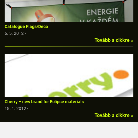
Catalogue Flags/Deco
6. 5. 2012 •
Tovább a cikkre »
Cherry – new brand for Eclipse materials
18. 1. 2012 •
Tovább a cikkre »