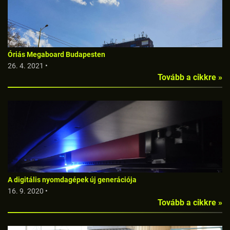
Óriás Megaboard Budapesten
26. 4. 2021 •
Tovább a cikkre »
A digitális nyomdagépek új generációja
16. 9. 2020 •
Tovább a cikkre »