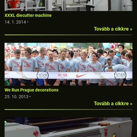
XXXL diecutter machine
14. 1. 2014 •
Tovább a cikkre »
We Run Prague decorations
25. 10. 2013 •
Tovább a cikkre »