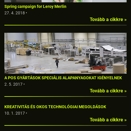
Spring campaign for Leroy Merlin
27. 4. 2018 •
Tovább a cikkre »
A POS GYÁRTÁSOK SPECIÁLIS ALAPANYAGOKAT IGÉNYELNEK
2. 5. 2017 •
Tovább a cikkre »
KREATIVITÁS ÉS OKOS TECHNOLÓGIAI MEGOLDÁSOK
10. 1. 2017 •
Tovább a cikkre »