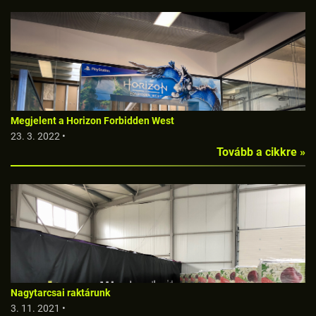
Megjelent a Horizon Forbidden West
23. 3. 2022 •
Tovább a cikkre »
Nagytarcsai raktárunk
3. 11. 2021 •