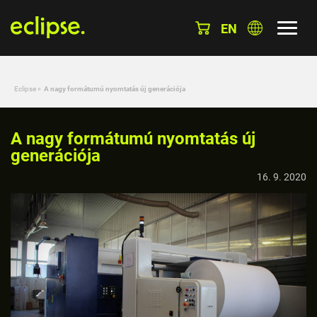
EN
Eclipse
»
A nagy formátumú nyomtatás új generációja
A nagy formátumú nyomtatás új
generációja
16. 9. 2020