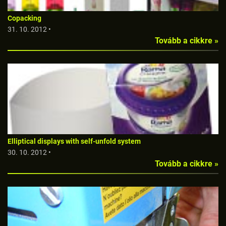
Copacking
31. 10. 2012 •
Tovább a cikkre »
Elliptical displays with self-unfold system
30. 10. 2012 •
Tovább a cikkre »