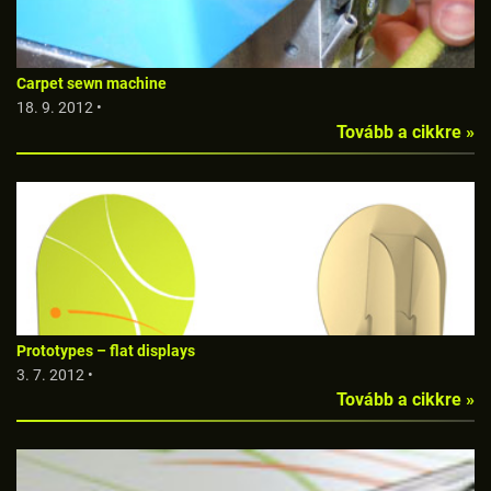
Carpet sewn machine
18. 9. 2012 •
Tovább a cikkre »
Prototypes – flat displays
3. 7. 2012 •
Tovább a cikkre »