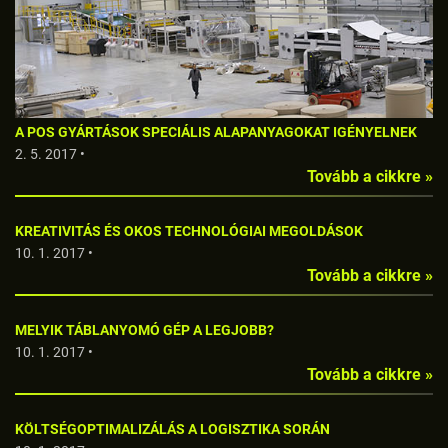
A POS GYÁRTÁSOK SPECIÁLIS ALAPANYAGOKAT IGÉNYELNEK
2. 5. 2017 •
Tovább a cikkre »
KREATIVITÁS ÉS OKOS TECHNOLÓGIAI MEGOLDÁSOK
10. 1. 2017 •
Tovább a cikkre »
MELYIK TÁBLANYOMÓ GÉP A LEGJOBB?
10. 1. 2017 •
Tovább a cikkre »
KÖLTSÉGOPTIMALIZÁLÁS A LOGISZTIKA SORÁN