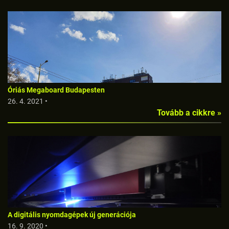
Óriás Megaboard Budapesten
26. 4. 2021 •
Tovább a cikkre »
A digitális nyomdagépek új generációja
16. 9. 2020 •