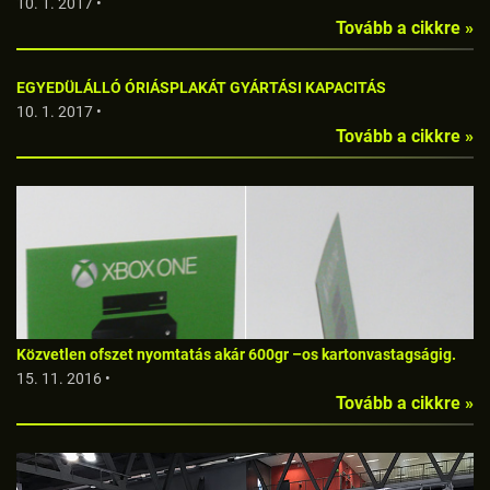
10. 1. 2017 •
Tovább a cikkre »
EGYEDÜLÁLLÓ ÓRIÁSPLAKÁT GYÁRTÁSI KAPACITÁS
10. 1. 2017 •
Tovább a cikkre »
Közvetlen ofszet nyomtatás akár 600gr –os kartonvastagságig.
15. 11. 2016 •
Tovább a cikkre »