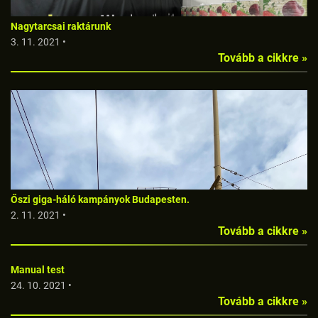
Nagytarcsai raktárunk
3. 11. 2021 •
Tovább a cikkre »
Őszi giga-háló kampányok Budapesten.
2. 11. 2021 •
Tovább a cikkre »
Manual test
24. 10. 2021 •
Tovább a cikkre »