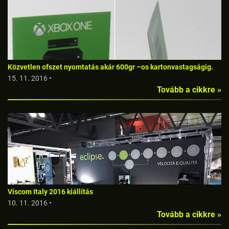
Közvetlen ofszet nyomtatás akár 600gr –os kartonvastagságig.
15. 11. 2016 •
Tovább a cikkre »
Viscom Italy 2016 kiállítás
10. 11. 2016 •
Tovább a cikkre »