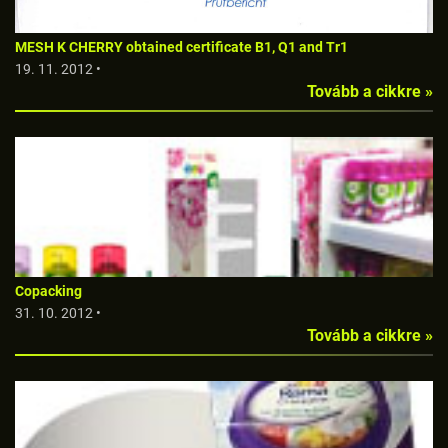
MESH K CHERRY obtained certificate B1, Q1 and Tr1
19. 11. 2012 •
Tovább a cikkre »
Copacking
31. 10. 2012 •
Tovább a cikkre »