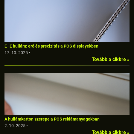
E–E hullám: erő és precizitás a POS displayekben
17. 10. 2025 •
Tovább a cikkre »
A hullámkarton szerepe a POS reklámanyagokban
2. 10. 2025 •
Tovább a cikkre »