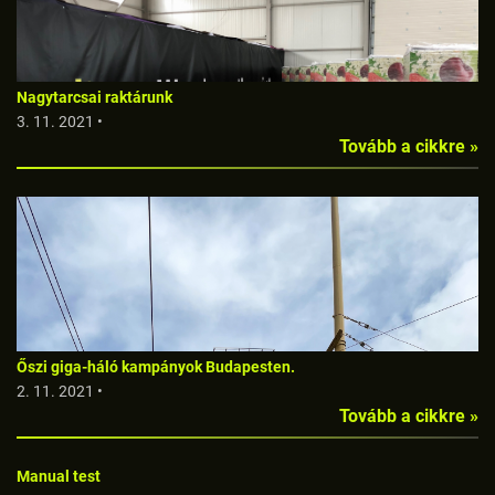
Nagytarcsai raktárunk
3. 11. 2021 •
Tovább a cikkre »
Őszi giga-háló kampányok Budapesten.
2. 11. 2021 •
Tovább a cikkre »
Manual test