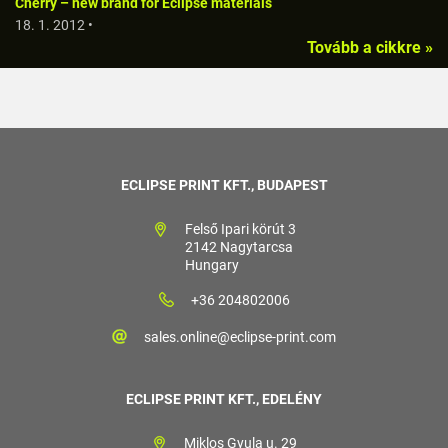
Cherry – new brand for Eclipse materials
18. 1. 2012 •
Tovább a cikkre »
ECLIPSE PRINT KFT., BUDAPEST
Felső Ipari körút 3
2142 Nagytarcsa
Hungary
+36 204802006
sales.online@eclipse-print.com
ECLIPSE PRINT KFT., EDELÉNY
Miklos Gyula u. 29