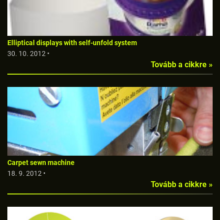
Elliptical displays with self-unfold system
30. 10. 2012 •
Tovább a cikkre »
Carpet sewn machine
18. 9. 2012 •
Tovább a cikkre »