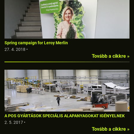
Spring campaign for Leroy Merlin
27. 4. 2018 •
Tovább a cikkre »
A POS GYÁRTÁSOK SPECIÁLIS ALAPANYAGOKAT IGÉNYELNEK
2. 5. 2017 •
Tovább a cikkre »