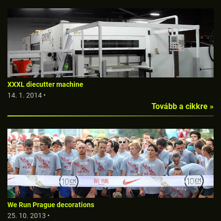
XXXL diecutter machine
14. 1. 2014 •
Tovább a cikkre »
We Run Prague decorations
25. 10. 2013 •