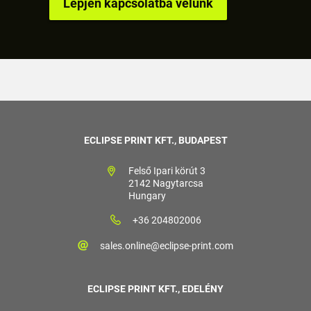
Lépjen kapcsolatba velünk
ECLIPSE PRINT KFT., BUDAPEST
Felső Ipari körút 3
2142 Nagytarcsa
Hungary
+36 204802006
sales.online@eclipse-print.com
ECLIPSE PRINT KFT., EDELÉNY