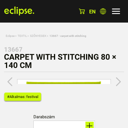
EN
Eclipse
»
TEXTIL
»
SZŐNYEGEK
»
13667 - carpet with stitching
13667
CARPET WITH STITCHING 80 ×
140 CM
#Alkalmas: festival
Darabszám