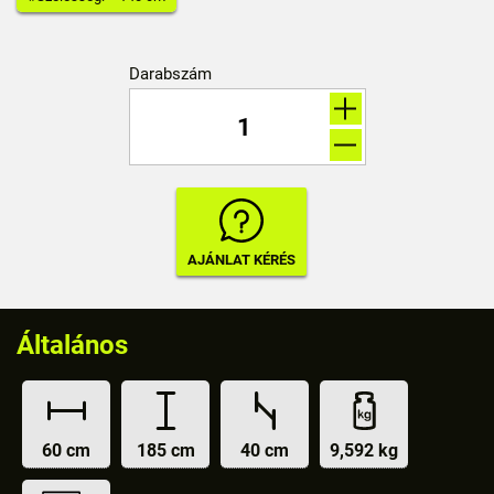
Darabszám
Általános
60 cm
185 cm
40 cm
9,592 kg