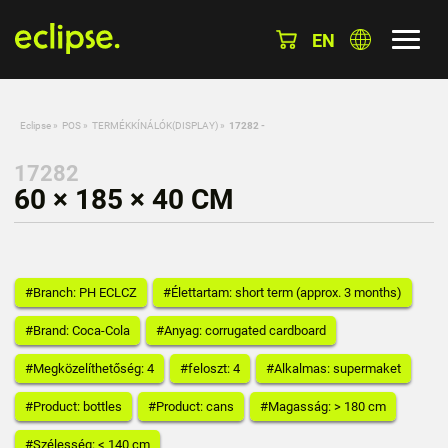
EN
Eclipse
»
POS
»
TERMÉKKÍNÁLÓK(DISPLAY)
»
17282 -
17282
60 × 185 × 40 CM
#Branch: PH ECLCZ
#Élettartam: short term (approx. 3 months)
#Brand: Coca-Cola
#Anyag: corrugated cardboard
#Megközelíthetőség: 4
#feloszt: 4
#Alkalmas: supermaket
#Product: bottles
#Product: cans
#Magasság: > 180 cm
#Szélesség: < 140 cm