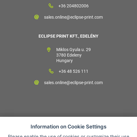
+36 204802006
sales.online@eclipse-print.com
ECLIPSE PRINT KFT., EDELÉNY
Miklos Gyula u. 29
3780 Edeleny
Hungary
+36 48 526 111
sales.online@eclipse-print.com
Information on Cookie Settings
Please enable the use of cookies or customize their use
Vásárlási feltételek