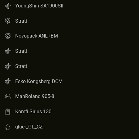
YoungShin SA1900SII
Strati
Novopack ANL+BM
Strati
Strati
Esko Kongsberg DCM
ManRoland 905-8
Komfi Sirius 130
gluer_GL_CZ