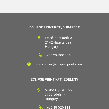
ECLIPSE PRINT KFT., BUDAPEST
Felső Ipari körút 3
2142 Nagytarcsa
Hungary
+36 204802006
sales.online@eclipse-print.com
ECLIPSE PRINT KFT., EDELÉNY
Miklos Gyula u. 29
3780 Edeleny
Hungary
+36 48 526 111