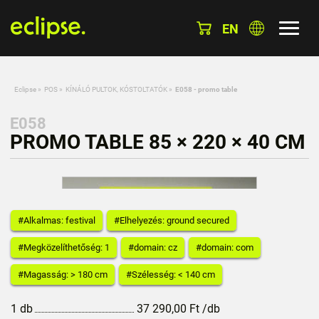
EN
Eclipse
»
POS
»
KÍNÁLÓ PULTOK, KÓSTOLTATÓK
»
E058 - promo table
E058
PROMO TABLE 85 × 220 × 40 CM
#Alkalmas: festival
#Elhelyezés: ground secured
#Megközelíthetőség: 1
#domain: cz
#domain: com
#Magasság: > 180 cm
#Szélesség: < 140 cm
1 db
37 290,00
Ft
/db