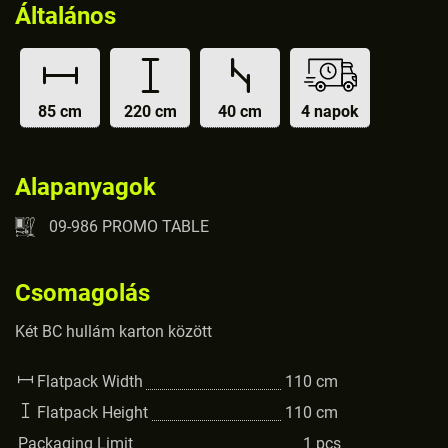
Általános
85 cm
220 cm
40 cm
4 napok
Alapanyagok
09-986 PROMO TABLE
Csomagolás
Két BC hullám karton között
Flatpack Width
110
cm
Flatpack Height
110
cm
Packaging Limit
1
pcs