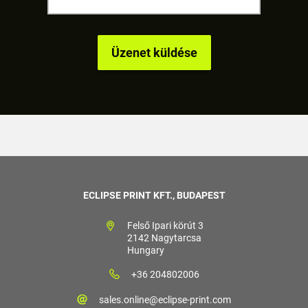
ECLIPSE PRINT KFT., BUDAPEST
Felső Ipari körút 3
2142 Nagytarcsa
Hungary
+36 204802006
sales.online@eclipse-print.com