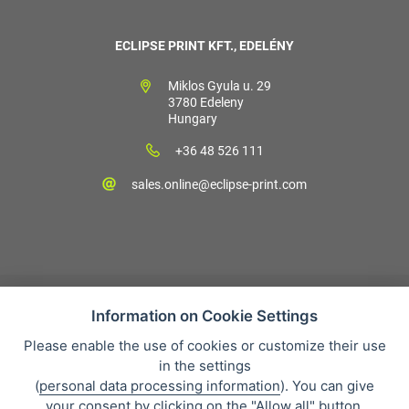
ECLIPSE PRINT KFT., EDELÉNY
Miklos Gyula u. 29
3780 Edeleny
Hungary
+36 48 526 111
sales.online@eclipse-print.com
Information on Cookie Settings
Please enable the use of cookies or customize their use
Vásárlási feltételek
in the settings
Personal data protection
(
personal data processing information
). You can give
Cégünkről
your consent by clicking on the "Allow all" button.
Whistleblowing