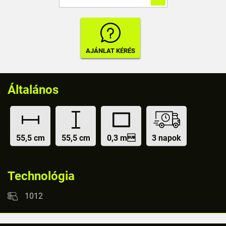
Általános
55,5 cm
55,5 cm
0,3 m
3 napok
Technológia
1012