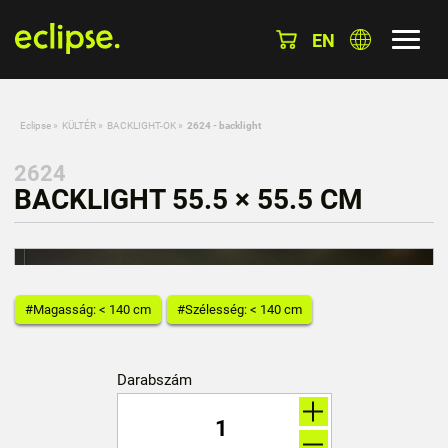
EN
Eclipse
»
KÜLTÉR
»
BACKLIGHT-OK
»
2624 - backlight
2624
BACKLIGHT 55.5 × 55.5 CM
#Magasság: < 140 cm
#Szélesség: < 140 cm
Darabszám