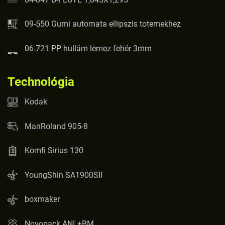
09-550 Gumi automata ellipszis totemekhez
06-721 PP hullám lemez fehér 3mm
Technológia
Kodak
ManRoland 905-8
Komfi Sirius 130
YoungShin SA1900SII
boxmaker
Novopack ANL+BM