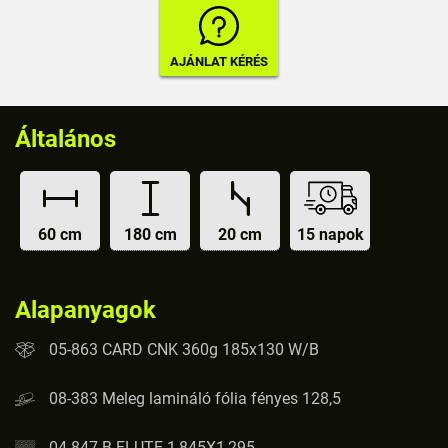
Általános
60 cm
180 cm
20 cm
15 napok
Alapanyagok
05-863 CARD CNK 360g 185x130 W/B
08-383 Meleg lamináló fólia fényes 128,5
04-847 B-FLUTE 1,845X1,295