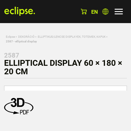
EN
Eclipse
»
DEKORÁCIÓ
»
ELLIPTIKUS/LENCSE DISPLAYEK, TOTEMEK, KAPUK
»
2587 - elliptical display
2587
ELLIPTICAL DISPLAY 60 × 180 ×
20 CM