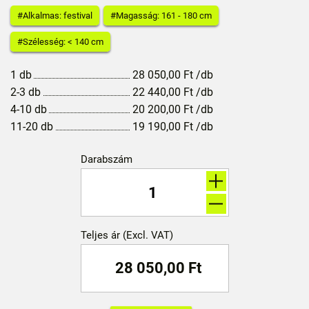
#Alkalmas: festival
#Magasság: 161 - 180 cm
#Szélesség: < 140 cm
1 db
28 050,00
Ft
/db
2-3 db
22 440,00
Ft
/db
4-10 db
20 200,00
Ft
/db
11-20 db
19 190,00
Ft
/db
Darabszám
Teljes ár (Excl. VAT)
28 050,00
Ft