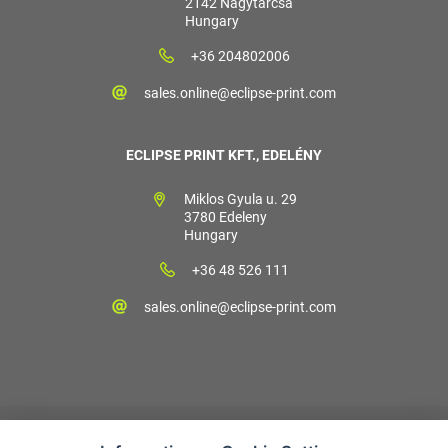
2142 Nagytarcsa
Hungary
+36 204802006
sales.online@eclipse-print.com
ECLIPSE PRINT KFT., EDELÉNY
Miklos Gyula u. 29
3780 Edeleny
Hungary
+36 48 526 111
sales.online@eclipse-print.com