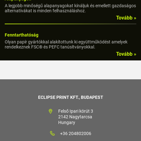
A legjobb minőségű alapanyagokat kínáljuk és emellett gazdaságos
alternatívákat is minden felhasználáshoz.
Tovább »
Fenntarthatóság
Olyan papír gyártókkal alakítottunk ki együttműködést amelyek
rendelkeznek FSC® és PEFC tanúsítványokkal.
Tovább »
ECLIPSE PRINT KFT., BUDAPEST
Felső Ipari körút 3
2142 Nagytarcsa
Hungary
+36 204802006